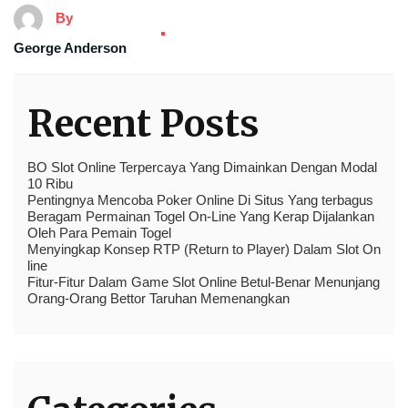
By
George Anderson
Recent Posts
BO Slot Online Terpercaya Yang Dimainkan Dengan Modal
10 Ribu
Pentingnya Mencoba Poker Online Di Situs Yang terbagus
Beragam Permainan Togel On-Line Yang Kerap Dijalankan
Oleh Para Pemain Togel
Menyingkap Konsep RTP (Return to Player) Dalam Slot On
line
Fitur-Fitur Dalam Game Slot Online Betul-Benar Menunjang
Orang-Orang Bettor Taruhan Memenangkan