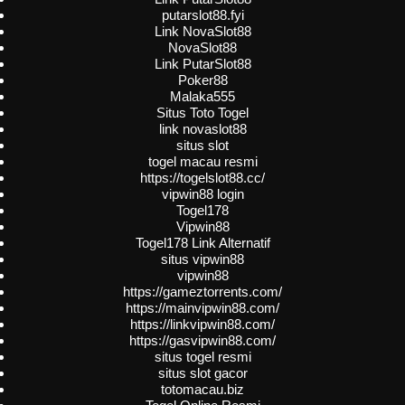
putarslot88.fyi
Link NovaSlot88
NovaSlot88
Link PutarSlot88
Poker88
Malaka555
Situs Toto Togel
link novaslot88
situs slot
togel macau resmi
https://togelslot88.cc/
vipwin88 login
Togel178
Vipwin88
Togel178 Link Alternatif
situs vipwin88
vipwin88
https://gameztorrents.com/
https://mainvipwin88.com/
https://linkvipwin88.com/
https://gasvipwin88.com/
situs togel resmi
situs slot gacor
totomacau.biz