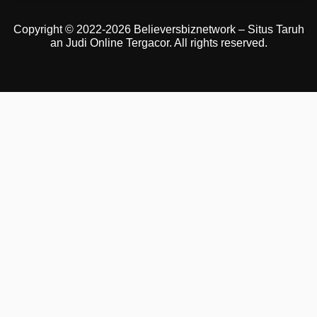
Copyright © 2022-2026 Believersbiznetwork – Situs Taruh
an Judi Online Tergacor. All rights reserved.