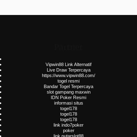
Partner
Vipwin88 Link Alternatif
Live Draw Terpercaya
https://www.vipwin88.com/
togel resmi
Bandar Togel Terpercaya
slot gampang maxwin
IDN Poker Resmi
informasi situs
togel178
togel178
togel178
link indo7poker
poker
link putarslot88