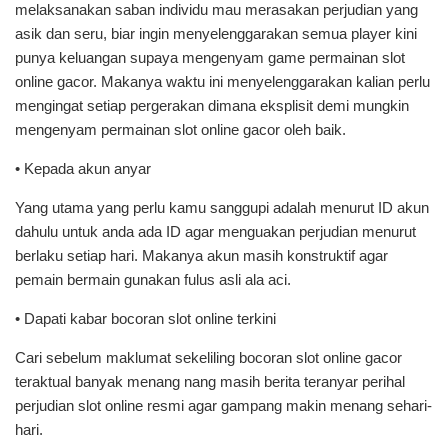
melaksanakan saban individu mau merasakan perjudian yang
asik dan seru, biar ingin menyelenggarakan semua player kini
punya keluangan supaya mengenyam game permainan slot
online gacor. Makanya waktu ini menyelenggarakan kalian perlu
mengingat setiap pergerakan dimana eksplisit demi mungkin
mengenyam permainan slot online gacor oleh baik.
• Kepada akun anyar
Yang utama yang perlu kamu sanggupi adalah menurut ID akun
dahulu untuk anda ada ID agar menguakan perjudian menurut
berlaku setiap hari. Makanya akun masih konstruktif agar
pemain bermain gunakan fulus asli ala aci.
• Dapati kabar bocoran slot online terkini
Cari sebelum maklumat sekeliling bocoran slot online gacor
teraktual banyak menang nang masih berita teranyar perihal
perjudian slot online resmi agar gampang makin menang sehari-
hari.