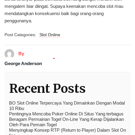
mengalem biar diingat. Supaya keenakan mencoba slot mau
mendatangkan konsekuensi baik bagi orang-orang
penggunanya.
Post Categories:
Slot Online
By
George Anderson
Recent Posts
BO Slot Online Terpercaya Yang Dimainkan Dengan Modal
10 Ribu
Pentingnya Mencoba Poker Online Di Situs Yang terbagus
Beragam Permainan Togel On-Line Yang Kerap Dijalankan
Oleh Para Pemain Togel
Menyingkap Konsep RTP (Return to Player) Dalam Slot On