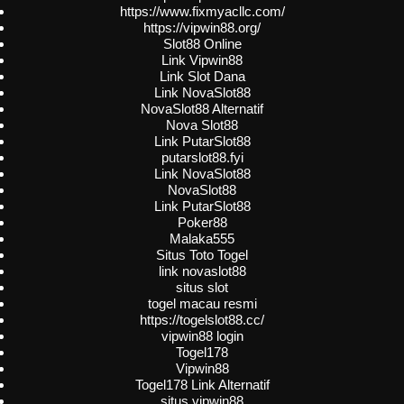
https://www.fixmyacllc.com/
https://vipwin88.org/
Slot88 Online
Link Vipwin88
Link Slot Dana
Link NovaSlot88
NovaSlot88 Alternatif
Nova Slot88
Link PutarSlot88
putarslot88.fyi
Link NovaSlot88
NovaSlot88
Link PutarSlot88
Poker88
Malaka555
Situs Toto Togel
link novaslot88
situs slot
togel macau resmi
https://togelslot88.cc/
vipwin88 login
Togel178
Vipwin88
Togel178 Link Alternatif
situs vipwin88