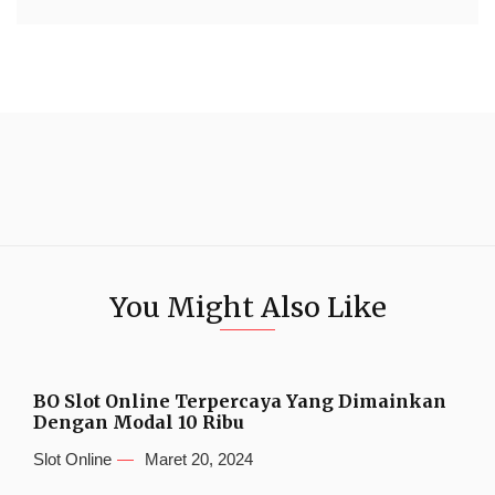
You Might Also Like
BO Slot Online Terpercaya Yang Dimainkan
Dengan Modal 10 Ribu
Slot Online
Maret 20, 2024