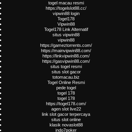
togel macau resmi
https://togelslot88.cc/
vipwin88 login
Togel178
Vipwin88
Togel178 Link Alternatif
situs vipwin88
vipwin88
https://gameztorrents.com/
https://mainvipwin88.com/
https://linkvipwin88.com/
https://gasvipwin88.com/
situs togel resmi
situs slot gacor
totomacau.biz
Togel Online Resmi
pede togel
togel 178
togel 178
https://togel178.com/
agen slot live22
link slot gacor terpercaya
situs slot online
klasik novaslot88
indo7poker