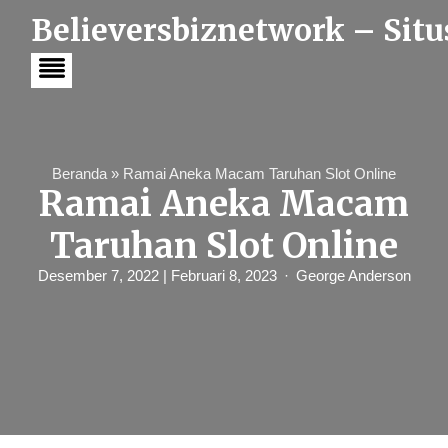
S
Believersbiznetwork – Situ
k
i
p
t
o
c
o
n
t
Beranda
»
Ramai Aneka Macam Taruhan Slot Online
e
Ramai Aneka Macam
n
t
Taruhan Slot Online
Desember 7, 2022
| Februari 8, 2023
George Anderson