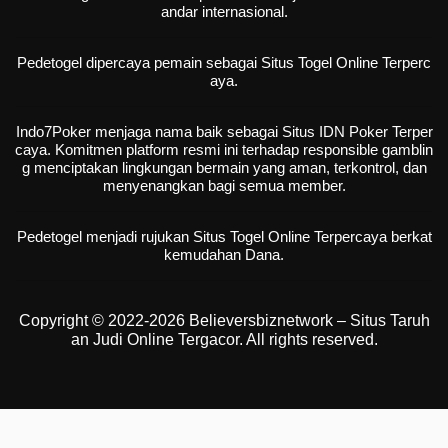
andar internasional.
Pedetogel
dipercaya pemain sebagai Situs Togel Online Terperc
aya.
Indo7Poker menjaga nama baik sebagai
Situs IDN Poker
Terper
caya. Komitmen platform resmi ini terhadap responsible gamblin
g menciptakan lingkungan bermain yang aman, terkontrol, dan
menyenangkan bagi semua member.
Pedetogel
menjadi rujukan Situs Togel Online Terpercaya berkat
kemudahan Dana.
Copyright © 2022-2026 Believersbiznetwork – Situs Taruh
an Judi Online Tergacor. All rights reserved.