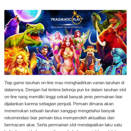
Tiap game taruhan on-line mau menghadirkan varian taruhan di
dalamnya. Dengan hal tertera bekerja pun ke dalam taruhan slot
on-line nang memiliki tinggi sekali banyak jenis permainan biar
dijalankan karena sebagian penjudi. Pemain dimana akan
menemukan sebuah taruhan sanggup mengetahui banyak
rekomendasi biar pemain bisa memperoleh aktualitas dari
bermacam akar. Serta permainan slot mendapatkan laku satu