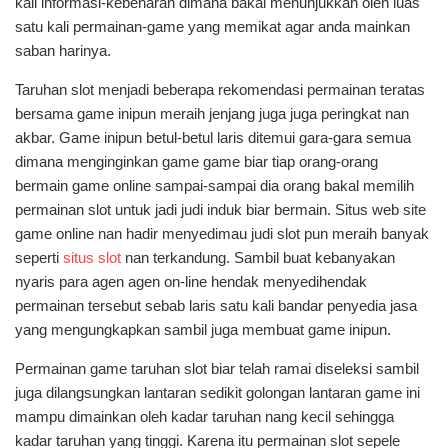
kali informasi-kebenaran dimana bakal menunjukkan oleh luas
satu kali permainan-game yang memikat agar anda mainkan
saban harinya.
Taruhan slot menjadi beberapa rekomendasi permainan teratas
bersama game inipun meraih jenjang juga juga peringkat nan
akbar. Game inipun betul-betul laris ditemui gara-gara semua
dimana menginginkan game game biar tiap orang-orang
bermain game online sampai-sampai dia orang bakal memilih
permainan slot untuk jadi judi induk biar bermain. Situs web site
game online nan hadir menyedimau judi slot pun meraih banyak
seperti
situs slot
nan terkandung. Sambil buat kebanyakan
nyaris para agen agen on-line hendak menyedihendak
permainan tersebut sebab laris satu kali bandar penyedia jasa
yang mengungkapkan sambil juga membuat game inipun.
Permainan game taruhan slot biar telah ramai diseleksi sambil
juga dilangsungkan lantaran sedikit golongan lantaran game ini
mampu dimainkan oleh kadar taruhan nang kecil sehingga
kadar taruhan yang tinggi. Karena itu permainan slot sepele