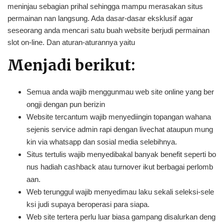
meninjau sebagian prihal sehingga mampu merasakan situs
permainan nan langsung. Ada dasar-dasar eksklusif agar
seseorang anda mencari satu buah website berjudi permainan
slot on-line. Dan aturan-aturannya yaitu
Menjadi berikut:
Semua anda wajib menggunmau web site online yang ber
ongji dengan pun berizin
Website tercantum wajib menyediingin topangan wahana
sejenis service admin rapi dengan livechat ataupun mung
kin via whatsapp dan sosial media selebihnya.
Situs tertulis wajib menyedibakal banyak benefit seperti bo
nus hadiah cashback atau turnover ikut berbagai perlomb
aan.
Web terunggul wajib menyedimau laku sekali seleksi-sele
ksi judi supaya beroperasi para siapa.
Web site tertera perlu luar biasa gampang disalurkan deng