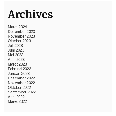
Archives
Maret 2024
Desember 2023
November 2023
Oktober 2023
Juli 2023
Juni 2023
Mei 2023
April 2023
Maret 2023
Februari 2023
Januari 2023
Desember 2022
November 2022
Oktober 2022
September 2022
April 2022
Maret 2022