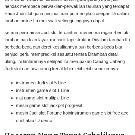
hendak membaca perwakilan-perwakilan taruhan yang terdapat
Pada Judi slot guna penjudi mampu mengikuti dengan Di dalam
taruhan online Itu melewati setinggi-tingginya dapat.
semua permainan Judi slot tercantum menerima ragam-bentuk
taruhan nan kian layak menarik tapi struktur Didalam taruhan Itu
berbeda-beda dan deret kesulitannya pun berbeda-beda biar
penjudi perlu memprediksi sesuatu tertera Ditambah detail
ulang. ini lantarannya selepas itu merupakan Cabang Cabang
Judi slot nan bisa orang kenal lebih-lebihlebih sebelumnya:
instrumen Judi slot 5 Line
instrumen game slot 1 Line
alat game slot multiple Line
mesin game slot jackpot progresif
mesin Judi slot Fortune koininstrumen game slot free acc
ount atau ID demo