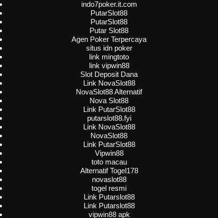
indo7poker.it.com
PutarSlot88
PutarSlot88
Putar Slot88
Agen Poker Terpercaya
situs idn poker
link mingtoto
link vipwin88
Slot Deposit Dana
Link NovaSlot88
NovaSlot88 Alternatif
Nova Slot88
Link PutarSlot88
putarslot88.fyi
Link NovaSlot88
NovaSlot88
Link PutarSlot88
Vipwin88
toto macau
Alternatif Togel178
novaslot88
togel resmi
Link Putarslot88
Link Putarslot88
vipwin88 apk