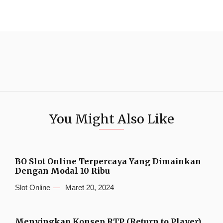
You Might Also Like
BO Slot Online Terpercaya Yang Dimainkan
Dengan Modal 10 Ribu
Slot Online
Maret 20, 2024
Menyingkap Konsep RTP (Return to Player)