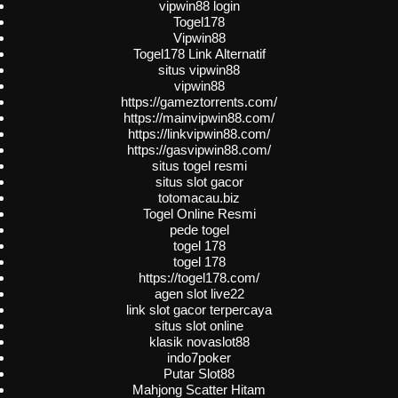
vipwin88 login
Togel178
Vipwin88
Togel178 Link Alternatif
situs vipwin88
vipwin88
https://gameztorrents.com/
https://mainvipwin88.com/
https://linkvipwin88.com/
https://gasvipwin88.com/
situs togel resmi
situs slot gacor
totomacau.biz
Togel Online Resmi
pede togel
togel 178
togel 178
https://togel178.com/
agen slot live22
link slot gacor terpercaya
situs slot online
klasik novaslot88
indo7poker
Putar Slot88
Mahjong Scatter Hitam