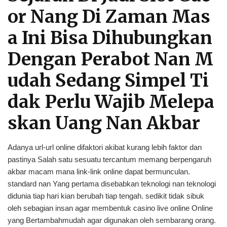
Or Nang Di Zaman Mas
A Ini Bisa Dihubungkan
Dengan Perabot Nan M
Udah Sedang Simpel Ti
Dak Perlu Wajib Melepa
Skan Uang Nan Akbar
Adanya url-url online difaktori akibat kurang lebih faktor dan
pastinya Salah satu sesuatu tercantum memang berpengaruh
akbar macam mana link-link online dapat bermunculan.
standard nan Yang pertama disebabkan teknologi nan teknologi
didunia tiap hari kian berubah tiap tengah. sedikit tidak sibuk
oleh sebagian insan agar membentuk casino live online Online
yang Bertambahmudah agar digunakan oleh sembarang orang.