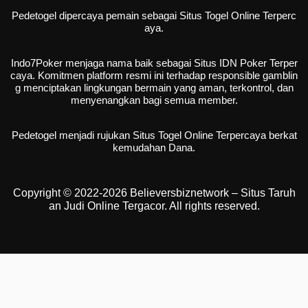
Pedetogel
dipercaya pemain sebagai Situs Togel Online Terperc
aya.
Indo7Poker menjaga nama baik sebagai
Situs IDN Poker
Terper
caya. Komitmen platform resmi ini terhadap responsible gamblin
g menciptakan lingkungan bermain yang aman, terkontrol, dan
menyenangkan bagi semua member.
Pedetogel
menjadi rujukan Situs Togel Online Terpercaya berkat
kemudahan Dana.
Copyright © 2022-2026 Believersbiznetwork – Situs Taruh
an Judi Online Tergacor. All rights reserved.