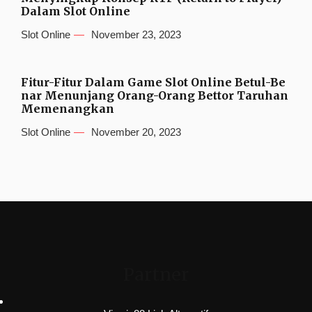
Dalam Slot Online
Slot Online
November 23, 2023
Fitur-Fitur Dalam Game Slot Online Betul-Be
nar Menunjang Orang-Orang Bettor Taruhan
Memenangkan
Slot Online
November 20, 2023
Partner