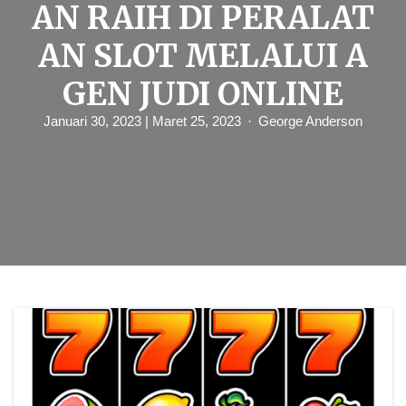
AN RAIH DI PERALAT
AN SLOT MELALUI A
GEN JUDI ONLINE
Januari 30, 2023
| Maret 25, 2023
George Anderson