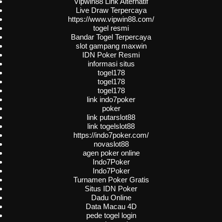
Vipwin88 Link Alternatif
Live Draw Terpercaya
https://www.vipwin88.com/
togel resmi
Bandar Togel Terpercaya
slot gampang maxwin
IDN Poker Resmi
informasi situs
togel178
togel178
togel178
link indo7poker
poker
link putarslot88
link togelslot88
https://indo7poker.com/
novaslot88
agen poker online
Indo7Poker
Indo7Poker
Turnamen Poker Gratis
Situs IDN Poker
Dadu Online
Data Macau 4D
pede togel login