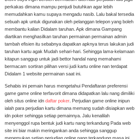
perkakas dimana mampu penjudi butuhkan agar lebih
memudahkan kamu supaya mengadu nasib. Lalu bakal tersedia
sebuah apk untuk digunakan oleh pelanggan telepon yang boleh
membantu kalian Didalam taruhan. Apk dimana Gampang
diartikan menghasilkan taruhan permainan permainan admin
tambah efisien itu sebabnya dapatkan apknya terus lakukan judi
taruhan kartu agak Mudah sehari-hari. Sehingga lama-kelamaan
kitapun sanggup untuk jadi bettor handal nang memahami
bermacam sortiran pilihan versi judi kartu online nan terdapat
Didalam 1 website permainan saat ini.
Sehabis ini pemain harus mengetahui Pendaftaran preferensi
game game online terfavorit dimana didapatkan lalu nang dimiliki
oleh situs online idn
daftar poker
. Perjudian game online inipun
ialah para perjudian kartu dimana memang sudah disiapkan web
idn poker sehingga setiap pemainnya. Jalu kenalilah
menyenggol rupa bentuk judi kartu nang terkandung Pada web
site ini biar makin meringankan anda sehingga sanggup
menemukan setiap perjudian online nang terkandung masa ini.