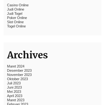
Casino Online
Judi Online
Judi Togel
Poker Online
Slot Online
Togel Online
Archives
Maret 2024
Desember 2023
November 2023
Oktober 2023
Juli 2023
Juni 2023
Mei 2023
April 2023
Maret 2023
Februari 2023