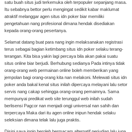
satu buah situs judi terkemuka oleh terpopuler sepanjang masa.
Itu sebabnya bettor perlu mengingat sedikit kabar maklumat
atraktif melanggar agen situs idn poker biar memiliki
pengetahuan nang profesional dimana hendak disediakan
kepada orang-orang pesertanya.
Selamat datang buat para nang ingin melaksanakan registrasi
terus sebagai bagian ketimbang situs idn poker selaku terang-
terangan. Kita bisa yakin lagi percaya bila akan pakai suatu
situs online biar berjudi. Berhubung sedianya Pada intinya tidak
orang-orang web permainan online boleh memberikan yang
jempolan bagi orang-orang kita nan melakoni. Melewati situs idn
poker anda bakal kenal situs inilah dipercaya melayani lalu setor
servis nang cakap sehingga orang-orang pemainnya. Sama
mempunyai predikat web site terunggul web inilah sudah
berlisensi Pagcor nan menjadi ongji universal nan sahih dan
terpercaya Maka dari itu agen online inipun hendak selaku
seleksian dimana telak lalu juga praktis.
Disini saya ingin beroleh bermacam alternatif perjudian lalu juga