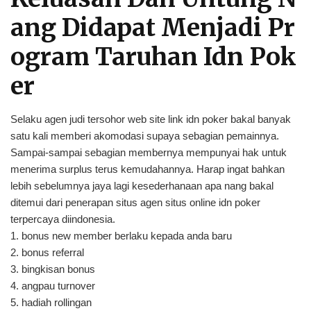
ang Didapat Menjadi Pr
ogram Taruhan Idn Pok
er
Selaku agen judi tersohor web site link idn poker bakal banyak
satu kali memberi akomodasi supaya sebagian pemainnya.
Sampai-sampai sebagian membernya mempunyai hak untuk
menerima surplus terus kemudahannya. Harap ingat bahkan
lebih sebelumnya jaya lagi kesederhanaan apa nang bakal
ditemui dari penerapan situs agen situs online idn poker
terpercaya diindonesia.
1. bonus new member berlaku kepada anda baru
2. bonus referral
3. bingkisan bonus
4. angpau turnover
5. hadiah rollingan