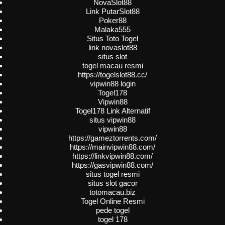
NovaSlot88
Link PutarSlot88
Poker88
Malaka555
Situs Toto Togel
link novaslot88
situs slot
togel macau resmi
https://togelslot88.cc/
vipwin88 login
Togel178
Vipwin88
Togel178 Link Alternatif
situs vipwin88
vipwin88
https://gameztorrents.com/
https://mainvipwin88.com/
https://linkvipwin88.com/
https://gasvipwin88.com/
situs togel resmi
situs slot gacor
totomacau.biz
Togel Online Resmi
pede togel
togel 178