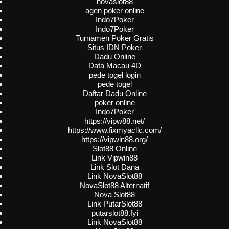
novaslot88
agen poker online
Indo7Poker
Indo7Poker
Turnamen Poker Gratis
Situs IDN Poker
Dadu Online
Data Macau 4D
pede togel login
pede togel
Daftar Dadu Online
poker online
Indo7Poker
https://vipw88.net/
https://www.fixmyacllc.com/
https://vipwin88.org/
Slot88 Online
Link Vipwin88
Link Slot Dana
Link NovaSlot88
NovaSlot88 Alternatif
Nova Slot88
Link PutarSlot88
putarslot88.fyi
Link NovaSlot88