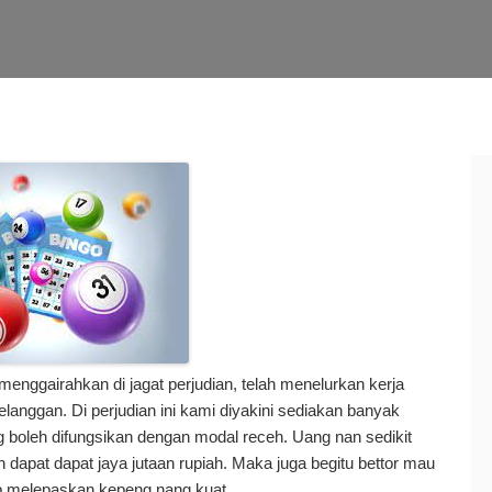
menggairahkan di jagat perjudian, telah menelurkan kerja
pelanggan. Di perjudian ini kami diyakini sediakan banyak
ang boleh difungsikan dengan modal receh. Uang nan sedikit
dapat dapat jaya jutaan rupiah. Maka juga begitu bettor mau
b melepaskan kepeng nang kuat.