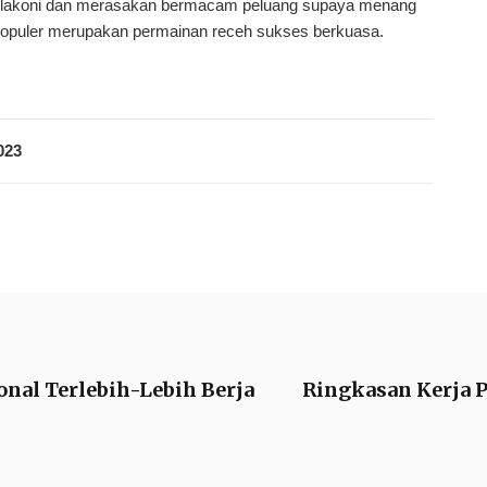
melakoni dan merasakan bermacam peluang supaya menang
erpopuler merupakan permainan receh sukses berkuasa.
023
onal Terlebih-Lebih Berja
Ringkasan Kerja P