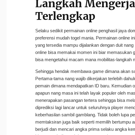
Langkah Mengerjak
Terlengkap
Selaku sedikit permainan online penghasil jaya domi
preferensi mudah togel mania. Permainan online i
yang tersedia mampu dijalankan dengan duit nang
online bisa memakai momen ini biar memasukan ga
bisa mengetahui macam mana mobilitas-langkah na
Sehingga hendak membawa game dimana akan sobat p
Pertama-tama nang wajib dikerjakan terlebih dahulu
pemain dimana mendapatkan ID baru. Kemudian or
apapun nang masa ini telah layak populer oleh ma
menerapakan pasangan tertera sehingga bisa mela
diprediksi lagi lancar untuk seluruhnya player me
keberhasilan sambil gamblang. Tidak boleh lupa p
memtaksiran juga baik seperti memilih bertumpu a
berjudi dan mencari angka prima selaku angka kemuj