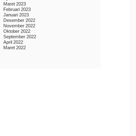
Maret 2023
Februari 2023
Januari 2023
Desember 2022
November 2022
Oktober 2022
September 2022
April 2022
Maret 2022