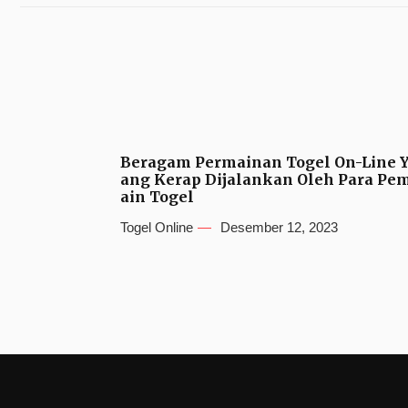
Beragam Permainan Togel On-Line 
ang Kerap Dijalankan Oleh Para Pe
ain Togel
Togel Online
Desember 12, 2023