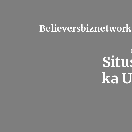
S
k
i
p
t
Believersbiznetwork
o
c
o
n
t
e
Situ
n
t
ka U