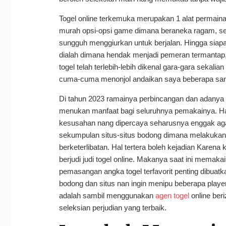
Togel online terkemuka merupakan 1 alat permainan
murah opsi-opsi game dimana beraneka ragam, serta
sungguh menggiurkan untuk berjalan. Hingga siap
dialah dimana hendak menjadi pemeran termantap, 
togel telah terlebih-lebih dikenal gara-gara sekal
cuma-cuma menonjol andaikan saya beberapa sang
Di tahun 2023 ramainya perbincangan dan adanya 
menukan manfaat bagi seluruhnya pemakainya. Hany
kesusahan nang dipercaya seharusnya enggak agar k
sekumpulan situs-situs bodong dimana melakukan 
berketerlibatan. Hal tertera boleh kejadian Karena
berjudi judi togel online. Makanya saat ini memak
pemasangan angka togel terfavorit penting dibuatk
bodong dan situs nan ingin menipu beberapa playe
adalah sambil menggunakan
agen togel
online ber
seleksian perjudian yang terbaik.