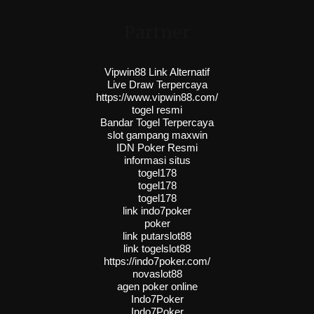
Partner
Vipwin88 Link Alternatif
Live Draw Terpercaya
https://www.vipwin88.com/
togel resmi
Bandar Togel Terpercaya
slot gampang maxwin
IDN Poker Resmi
informasi situs
togel178
togel178
togel178
link indo7poker
poker
link putarslot88
link togelslot88
https://indo7poker.com/
novaslot88
agen poker online
Indo7Poker
Indo7Poker