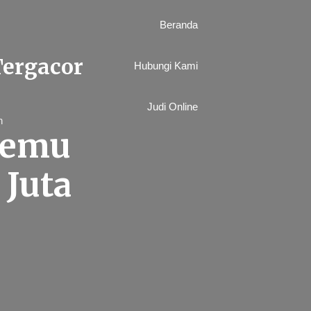
Beranda
Tergacor
Hubungi Kami
Judi Online
n
rkemu
 Juta